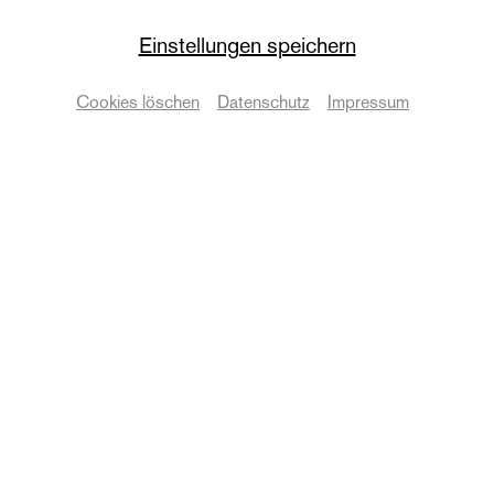
neues theater
ENOUGH!
Einstellungen speichern
FRAUENSTREIKtag
Cookies löschen
Datenschutz
Impressum
Sonderveranstaltung
Termine & Karten
Zurück