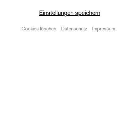
La traviata
Einstellungen speichern
Premiere
Cookies löschen
Datenschutz
Impressum
Oper von Giuseppe Verdi
Termine & Karten
Zurück