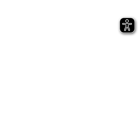
Newsletter
Jetzt gleich abonnieren
AGB
Impressum
Datenschutz
Entsprechungserklärungen
Hinweisgeberschutz - interne Meldestelle
Hinweisgeberschutz - externe Meldestelle des
Bundes
Digitale Barrierefreiheit