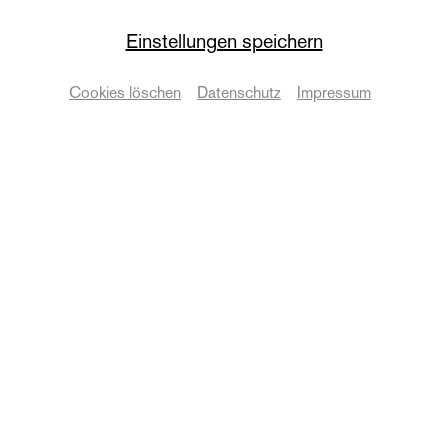
Lost Places -
Zeitkapseln der
Einstellungen speichern
Erinnerung
Cookies löschen
Datenschutz
Impressum
Sonderveranstaltung
Termine & Karten
© Martin Patze
Zurück