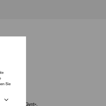
ite
e
nen Sie
erin in »Peer Gynt«.