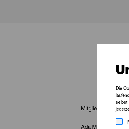
U
Die Co
laufen
selbst
Mitglied des Ballett
jederz
Ada Marthine Marthin