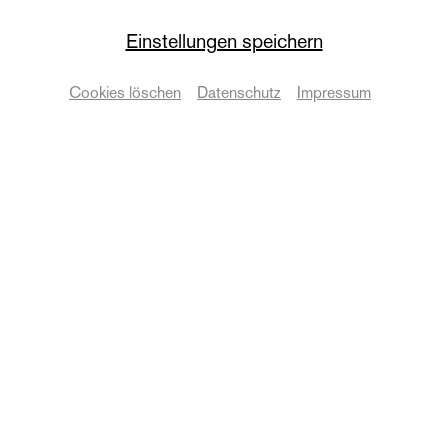
Die Oper
Einstellungen speichern
Rigoletto
Cookies löschen
Datenschutz
Impressum
Oper in drei Akten von Giuseppe Verdi
Termine & Karten
© Federico Pedrotti
Zurück