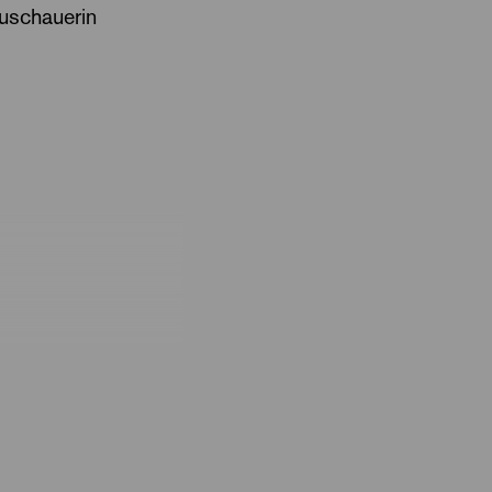
uschauerin
ge, findet seine
ierung auf
 haben
ndet das Neu-