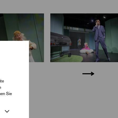
m Job sogleich an.
en bereitet,
 um, ganz bei sich
 parodierend
en in seiner
est der
ie 21 Rollen –
ite
e
 langjährigen
nen Sie
d an das Haus und
ne Kunst lebt in