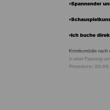
»Spannender und
»Schauspielkuns
»Ich buche direk
Krimikomödie nach
in einer Fassung v
Premiere: 20.09
Die Work-Life-Balan
Frau Katharina. Und 
»Schwerverbrecher f
dessen Methoden Erf