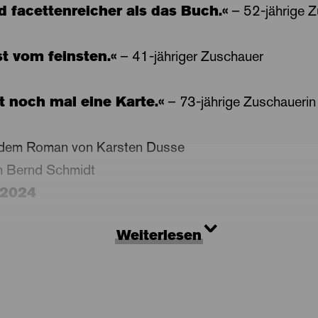
 facettenreicher als das Buch.«
– 52-jährige Z
t vom feinsten.«
– 41-jähriger Zuschauer
t noch mal eine Karte.«
– 73-jährige Zuschauerin
 dem Roman von Karsten Dusse
on Bernd Schmidt
.2024
Weiterlesen
ce von Björn Diemel ist schon lange nicht mehr in Waa
so landet der erfolgreiche Rechtsanwalt mit Spezialis
rei hauen« bei einem Achtsamkeitscoach. Tatsächlich
olg, denn Björn Diemel ist ein guter Schüler und we