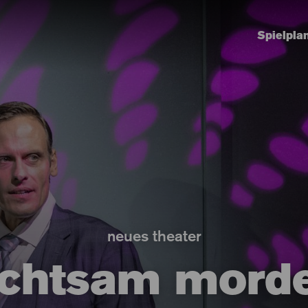
Spielpla
neues theater
chtsam mord