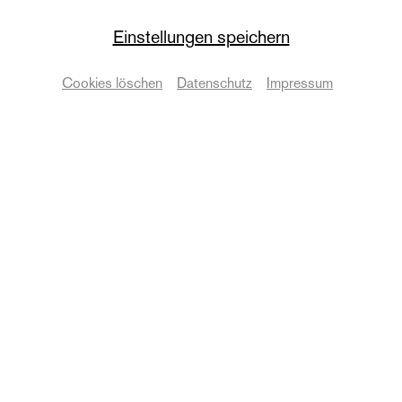
Schweinchen
Einstellungen speichern
Wiederaufnahme
Cookies löschen
Datenschutz
Impressum
nach Joseph Jacobs | 4+
Termine & Karten
© Anna Kolata
Zurück