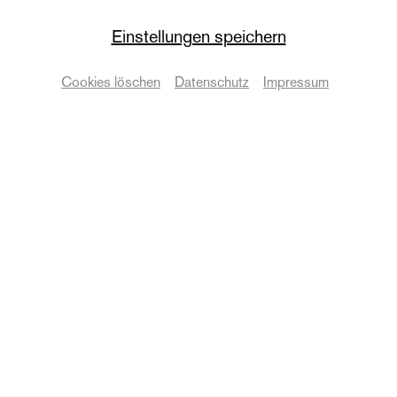
Lullaby – Oper für die
Einstellungen speichern
Allerkleinsten
Cookies löschen
Datenschutz
Impressum
| 0+
Termine & Karten
Zurück