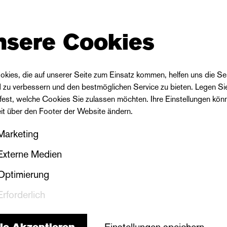
nsere Cookies
Besetzung
okies, die auf unserer Seite zum Einsatz kommen, helfen uns die Se
d zu verbessern und den bestmöglichen Service zu bieten. Legen Si
 fest, welche Cookies Sie zulassen möchten. Ihre Einstellungen kön
Musikalische Leitung
Katrin Wittrisch
Termine
eit über den Footer der Website ändern.
Eunyoung Lee
Termine
14.11.
18.
Marketing
Tino Fiebig
Termine
30.08.
02.12
12.05.
13.05.
Externe Medien
Regie
Heike Hanefeld
Ausstattung
Andrea Eisensee
Optimierung
Erforderlich
ina/Dame/Papagena
Vanessa Waldhart
Termin
Linda van Coppenhagen
30.08.
le Akzeptieren
Einstellungen speichern