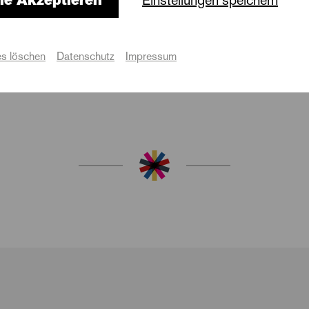
23.06.
1
Tamino/Monostatos
Robert Sellier
Papageno
Vincent Hoppe
Termine
s löschen
Datenschutz
Impressum
Lucas Reis
Termine
30.08.
14.1
12.05.
13.
29.09.