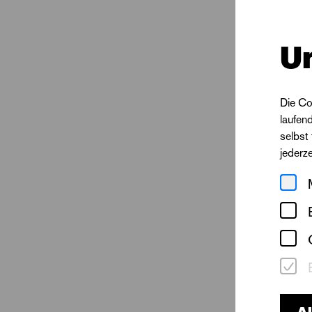
U
Die Co
laufen
selbst
jederz
Pam
Al